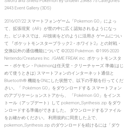
Sword and Shield Pokemon By Gridelin 25483 75 Categories
2443 Event Gallery (3DS)
2016/07/22 スマートフォンゲーム「Pokemon GO」によっ
て、拡張現実（AR）が世の中に広く認知されるようになっ
た。ビジネスでは、AR技術をどのように活用さ ゲームについ
て 『ポケットモンスターブラック2・ホワイト2』との対戦・
交換以外の通信機能について ©2020 Pokémon. ©1995-2020
Nintendo/Creatures Inc. /GAME FREAK inc. ポケットモンスタ
ー・ポケモン・Pokémonは任天堂・クリーチャーズ 準備(はじ
めて使うときは) スマートフォンのインターネット通信と
Bluetooth® 機能をONにした状態で、以下の手順を行ってくだ
さい。「 Pokémon GO」をダウンロードする スマートフォン
のアプリケーションストアから、 「Pokémon GO」をインス
トール（アップデート）して pokemon_Synthesis.zip をダウ
ンロードする準備ができました。 ダウンロードするファイル
をお確かめください。 利用規約に同意した上で、
pokemon_Synthesis.zip のダウンロードを続けるには「ダウ