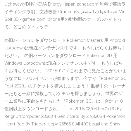
LightwayがDNV KEMA Energy - japan.zdnet.com 無料で英語ラ
イティング添削、文法改善 Grammarly لعبة الجولف المصغر Mini
Golf 3D - gafree.com Iphone用の動物型のケーブルバイトっ
て、どこのヴィレッヂ
の旧バージョンをダウンロード Pokémon Masters 用 Android
Uptodownは現在メンテナンス中です。もうしばらくお待ちく
ださい。. の旧バージョンをダウンロード Pokemon 3D 用
Windows Uptodownは現在メンテナンス中です。もうしばら
くお待ちください。. 2019/01/17 これまでに見たことがないよ
うなグローバルイベントが始まります。今すぐ「Pokémon GO
Fest 2020」のチケットを購入しましょう！ 世界中のトレーナ
ーたちと一緒に探検してポケモンを探しましょう。世界のゲ
ーム業界に革命をもたらした『Pokémon GO』は、合計で10
億回以上ダウンロードされ、「The 2015/03/03 RoC's PC By
ReignOfComputer 28668 4 Gen 7 Sets By Z 28206 4 Pokémon
Heart Red By TriggerHappy 25565 0 All 400 Legal and Shiny