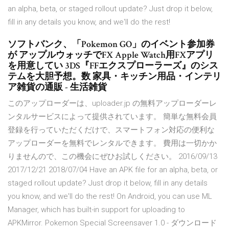
an alpha, beta, or staged rollout update? Just drop it below,
fill in any details you know, and we'll do the rest!
ソフトバンク、「Pokemon GO」のイベント参加券
が アップルウォッチでFX Apple Watch用FXアプリ
を用意してい 3DS『FFエクスプローラーズ』のシス
テムを大胆予想。数 家具・キッチン用品・インテリ
ア雑貨の通販 - 生活雑貨
このアップローダーは、uploader.jp の無料アップローダーレ
ンタルサービスによって提供されています。 簡単な無料会員
登録を行っていただくだけで、スマートフォン対応の便利な
アップローダーを無料でレンタルできます。 費用は一切かか
りませんので、この機会にぜひお試しください。 2016/09/13
2017/12/21 2018/07/04 Have an APK file for an alpha, beta, or
staged rollout update? Just drop it below, fill in any details
you know, and we'll do the rest! On Android, you can use ML
Manager, which has built-in support for uploading to
APKMirror. Pokemon Special Screensaver 1.0 - ダウンロード