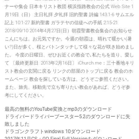
ナーや集会 日本キリスト教団 横浜指路教会の公式 Web Site 1
月19日（日） 主日礼拝 夕礼拝 旧約聖書 詩編 143:1-6 サムエル
記上 10:1-27 新約聖書 ガラテヤの信徒への手紙 2:15-21
2018/09/10 2014年4月27日(日）朝霞聖書教会集会のお知らせ
こんにちは。お元気ですか。今週の朝霞は、晴れて暖かい(暑
い?)日が多く、桜とバトンタッチして様々な花が咲き始めまし
た。 今度の日曜日、ぜひお近くの教会で､私たちを造り、愛し
て 〔最終更新日: 2013年2月16日〕 iChurch.me：三十番地キリ
スト教会の玄関に戻る リンクの部屋のトップに戻る 教会のホ
ームページ 教会を探している方は、どうぞご参照ください。
また、旅先、移動先で立ち寄りたい教会があれば、どうぞ参
考にしてください。
最高の無料のYouTube変換とmp3のダウンロード
ドライバードライバーブースター5.2のダウンロードに失
敗しました
ドラゴンクラフトwindows 10ダウンロード
2017年11月CS：GO Final Full Versionをダウンロード