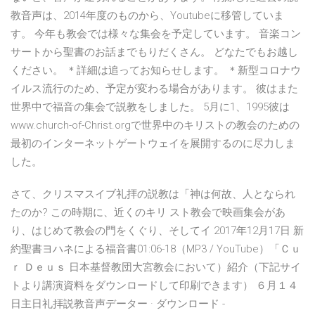
教音声は、2014年度のものから、Youtubeに移管していま
す。 今年も教会では様々な集会を予定しています。 音楽コン
サートから聖書のお話までもりだくさん。 どなたでもお越し
ください。 ＊詳細は追ってお知らせします。 ＊新型コロナウ
イルス流行のため、予定が変わる場合があります。 彼はまた
世界中で福音の集会で説教をしました。 5月に1、1995彼は
www.church-of-Christ.orgで世界中のキリストの教会のための
最初のインターネットゲートウェイを展開するのに尽力しま
した。
さて、クリスマスイブ礼拝の説教は「神は何故、人となられ
たのか? この時期に、近くのキリ スト教会で映画集会があ
り、はじめて教会の門をくぐり、そしてイ 2017年12月17日 新
約聖書ヨハネによる福音書01:06-18（MP3 / YouTube）「Ｃｕ
ｒ Ｄｅｕｓ 日本基督教団大宮教会において）紹介（下記サイ
トより講演資料をダウンロードして印刷できます） ６月１４
日主日礼拝説教音声データー · ダウンロード -