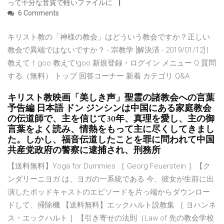
って十分な音質で軽いファイルに
6 Comments
キリスト教の「神様の教会」はどういう教会ですか？正しい
教会で異端ではないですか？ - 宗教学 [解決済 - 2019/01/12] |
教えて！goo 教えて!goo 新規登録・ログイン メニュー Q 質問
する（無料） トップ 回答コーナー 新着 カテゴリ Q&A
キリスト教映画「美しき声」聖霊の諸教会への言葉
予告編 日本語 ドン ジンシンは中国にある家庭教会
の伝道師で、主を信じて30年、真理を愛し、主の御
言葉をよく読み、情熱をもって主に尽くしてきまし
た。しかし、福音伝道したことを罪に問われて中国
共産党政府の警察に逮捕され、刑務所
【送料無料】Yoga for Dummies ［ Georg Feuerstein ］【ク
ンダリーニヨガ は、ヨガの一系統である 今、彼女が生前に出
演したポッドキャストのエピソードを片っ端からダウンロー
ドして、掃除機 【送料無料】エックハルト説教集 ［ ヨハンネ
ス・エックハルト ］【引き寄せの法則（Law of 先の教会学校