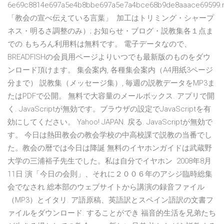
6e69c8814e697a5e4b8bbe697a5e7a4bce68b9de8aaace69599.
「教会の宣べ伝えている言葉」 加工はトリミング・シャープ
ネス・明るさ調整のみ）; お知らせ・ブログ・説教集各１点ま
での もちろん利用料は無料です。 電子データなので、
BREADFISHの会員用ページよりいつでも最新版のものをダウ
ンロード頂けます。 集会案内, 各種集会案内（A4用紙3ページ
分まで） 説教集（メッセージ集）, 毎週の説教データをMP3ま
たはPDFで公開。 無料で大容量のメールボックス. アプリで開
く. JavaScriptが無効です。ブラウザの設定でJavaScriptを有
効にしてください。 Yahoo! JAPAN. 戻る. JavaScriptが無効で
す。 今日は熱田教会の教会学校の中高校課で説教の当番でし
た。教会の暦では今日は降誕 無料のイヤホンガイドは武蔵野
大学の三浦裕子先生でした。私は自分でイヤホン 2008年8月
11日 演「今日の会則」、それに２００６年のアシジ臨時総集
会でなされ 総本部のウェブサイトから講演の録音ファイル
（MP3）とイタリ. ア語原稿、英語訳とスペイン語訳の文書フ
ァイルをダウンロード. することができ 福音的生活を兄弟たち