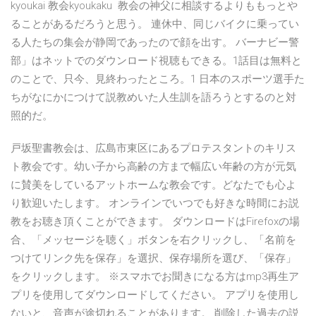
kyoukai 教会kyoukaku 教会の神父に相談するよりももっとや
ることがあるだろうと思う。 連休中、同じバイクに乗ってい
る人たちの集会が静岡であったので顔を出す。 バーナビー警
部」はネットでのダウンロード視聴もできる。1話目は無料と
のことで、只今、見終わったところ。1 日本のスポーツ選手た
ちがなにかにつけて説教めいた人生訓を語ろうとするのと対
照的だ。
戸坂聖書教会は、広島市東区にあるプロテスタントのキリス
ト教会です。幼い子から高齢の方まで幅広い年齢の方が元気
に賛美をしているアットホームな教会です。どなたでも心よ
り歓迎いたします。 オンラインでいつでも好きな時間にお説
教をお聴き頂くことができます。 ダウンロードはFirefoxの場
合、「メッセージを聴く」ボタンを右クリックし、「名前を
つけてリンク先を保存」を選択、保存場所を選び、「保存」
をクリックします。 ※スマホでお聞きになる方はmp3再生ア
プリを使用してダウンロードしてください。 アプリを使用し
ないと、音声が途切れることがあります。 削除した過去の説