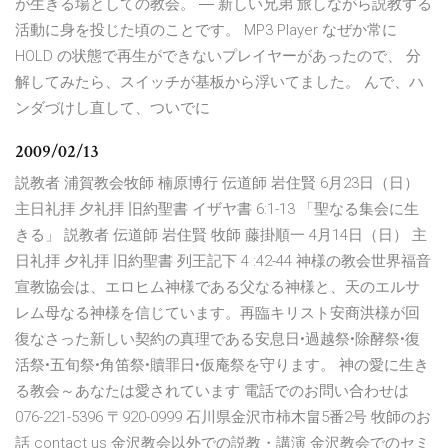
が生きる場としての教会。 ― 新しい兄弟 旅しながら説教する
活動に身を投じた頃のことです。 MP3 Player なぜか常に
HOLD の状態で再生ができないプレイヤーがあったので、 分
解してみたら、スイッチが基板から浮いてました。 んで、ハ
ンダづけし直して、ついでに
2009/02/13
説教者 浦賀教会牧師 楠原博行 伝道師 岩住賢 6月23日（日）
主日礼拝 夕礼拝 旧約聖書 イザヤ書 6:1-13 「聖なる集会に生
きる」 説教者 伝道師 岩住賢 牧師 藤掛順一 4月14日（日） 主
日礼拝 夕礼拝 旧約聖書 列王記下 4 :42-44 神様の教会世界福音
宣教協会は、エロヒム神様である父なる神様と、天のエルサ
レム母なる神様を信じています。再臨キリスト安商洪様が回
復なさった新しい契約の真理である安息日•過越祭•除酵祭•復
活祭•五旬祭•角笛祭•贖罪日•仮庵祭を守ります。 神の愛に生き
る教会～あなたは愛されています 電話でのお問い合わせは
076-221-5396 〒920-0999 石川県金沢市柿木畠5番2号 牧師のお
話 contact us 金沢教会以外での説教・講演 金沢教会でのセミ