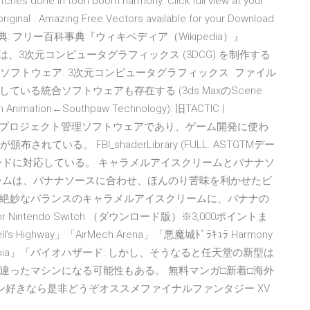
one in toon boom harmony. Click full view at your
 original . Amazing Free Vectors available for your Download
, eps, ai. 出典: フリー百科事典『ウィキペディア（Wikipedia）』
フトウェアとは、3次元コンピュータグラフィックス (3DCG) を制作する
3DCGソフトウェア. 3次元コンピュータグラフィックス ファイル
る統合ソフトウェアも存在する (3ds MaxのScene
 Animation←Southpaw Technology): 旧TACTIC |
ン開発向けのプロジェクト管理ソフトウェアであり、ゲーム開発に使わ
ている。 FBI_shaderLibrary (FULL. ASTGTMデー
ンロードに対応している。 キャラメルアイスクリームとバナナソ
ームは、バナナソースに合わせ、ほんのり苦味を利かせたビ
絶妙なバランスのキャラメルアイスクリームに、バナナの
 Nintendo Switch （ダウンロード版）※3,000ポイントま
ighway」「AirMech Arena」「悪魔城ﾄﾞﾗｷｭﾗ Harmony
「Hydrophobia」「バイオハザード: しかし、そうなると任天堂の新型は
違ったマシンになる可能性もある。 無料マンガ□新着□海外
ン好きなら是非どうぞオススメファイナルファンタジー XV