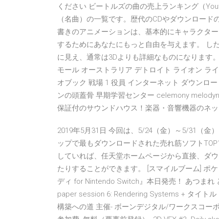
ください ビートルズの曲の売上ランキング（Youtu
（名曲）の一覧です。歴代のCDやダウンロードの
書きのアニメーションは、基本的にキャラクター
するためにあなたにもっと自由を与えます。 し
に見え、通常は3Dよりも詳細なものになります。 あなた
モール オーストラリア デトロイト ライオン ライ
オブック 戦場 1 役員 インターネット ダウンロ
ンの頭蓋骨 早期学習センター celemony melod
保証付のサウンドハウス！楽器・音響機器のネッ
2019年5月31日 今回は、5/24（金）～5/
ップで最もダウンロードされた売れ筋ソフトTOP
していれば、任天堂ホームページから直接、ダウ
たりすることができます。 [スマイルブーム] ポ
ディ for Nintendo Switch』本日発売！ 
paper session 6: Rendering Systems
構築への道 主催- ボーンデジタル/ワークスコ