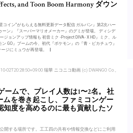
 Effects, and Toon Boom Harmony ダウン
星コイン”がもらえる無料更新データ配信 ガルパン』第2次ハー
ゥーン』『スーパーマリオメーカー』のグミが登場。 ディシデ
アップ情報も 初音ミク -Project DIVA- X HD』ミク、ル
ケモン GO』ブームの今、初代『ポケモン』の『青・ピカチュウ』
テージにミュウが再登場。
 2009-10-02T20:28:50+09:00 瑞華 ニコニコ動画 (c) DWANGO Co.,
ームで、プレイ人数は1〜2名。 社
ームを巻き起こし、ファミコンゲー
認知度を高めるのに最も貢献したソ
公開する場所です。工工四の共有や情報交換などにご利用