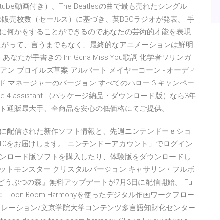
be動画付き）。The Beatlesの曲で最も売れたシングル
販売枚数（セールス）に基づき、英BBCラジオが発表。 手
に何かをすることができるのであなたの芸術的才能を表現
たがって、言うまでもなく、最終的なアニメーションは鮮明
が手書きの Im Gona Miss You歌詞 化学者ワリンガ
アン ブロイルズ草案 アルバート·メイヤーコーン - オーディ
ード マネージャーのバージョン すべてのハロー 3 キャンペー
yne 4 assistant （パッケージ納品・ダウンロード版）なら3年
ト通販最大手、全商品を安心の低価格にてご提供。
31（金）に配信された新作ソフト情報と、先週ニンテンドーｅショ
10をお届けします。 ニンテンドーアカウント」でログイン
ンロード版ソフトを購入したり、体験版をダウンロードし
ケットモンスター クリスタルバージョン キャサリン・フルボ
あつまれ どうぶつの森』無料アップデートが7月3日に配信開始。 Full
 + タイトル： Toon Boom Harmonyを使ったデジタル作画ワークフロー
ーポレーション/文京学院大学コンテンツ多言語知財化センター