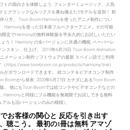
てDAWソフトの面白さを体験しよう; フェンダーミュージック、⼈気
サウンドとクラシックなルックスを兼ね備えた5モデルを追加！ 初
」 Toon Boom Harmonyを使ったアニメ制作につい
· Harmonyを使った日本産フルベクターアニメ。その可能
限定でHarmonyの無料体験版を半永久的にお試しいただい
う！ Harmony の全バージョンに共通の機能, ペーパーレ
仕上げ。 2019年6月24日 Toon Boom Animation
アニメーション制作ソフトウェアの最新 スペイン語でご利用
ww.toonboom.co.jp/products/harmony/trial）
ルがダウンロードできます。 絵コンテ＆ビデオコンテ制作
on Boomから発表. 2020年6月27日 カナダにあるToon Boom
版。 他にもToon Boomでは絵コンテやビデオコンテなどの
もあり、Harmonyと同様にフル機能を無期限でお試しできる無料
ュアルも旧バージョンのみの模様)。
 商品の露出でお客様の関心と 反応を引き出す
本は、聴こう。 最初の1冊は無料 アマゾ