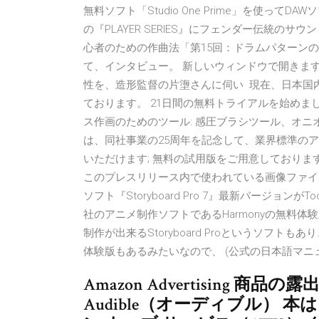
無料ソフト「Studio One Prime」を使っ
の『PLAYER SERIES』にフェンダー伝統の
心者のための作曲法「第15回：ドラムパターンの作り方
て、インタビュー。 新しいウィンドウで開きます 
性を、造形監督の片塰さんに伺い 現在、日本国内
ております。 21日間の無料トライアルを始めましょ
ス作画のためのツール: 感圧ブラシツール、オニオンスキン、
は、同社事業の25周年を記念して、業界標準の
いただけます; 無料の試用版をご用意しております（https://w
このプレスリリース内で使われている画像ファイ
ソフト『Storyboard Pro 7』最新バージョンがTo
社のアニメ制作ソフトであるHarmonyの無料体験
制作が出来るStoryboard Proというソフト
体験版もあるみたいなので、 (公式の日本語マニ
Amazon Advertising
Audible（オーディブル） 