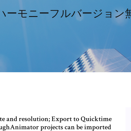
ハーモニーフルバージョン
resolution; Export to Quicktime
oughAnimator projects can be imported