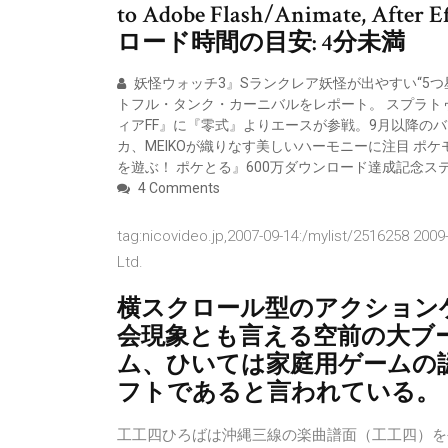
to Adobe Flash/Animate, After
ロード時間の目安: 4分未満
妖怪ウォッチ3』Sランクレア妖怪が出やすい“5つ
トフル・タンク・カーニバルをレポート。 スプラト
ィアFF』に『零式』よりエースが参戦。9月以降のバージョン
カ、MEIKOが織りなす美しいハーモニーに注目 ポ
を遊ぶ！ ポケとる』600万ダウンロード達成記念ス
4 Comments
tag:nicovideo.jp,2007-09-14:/mylist/2516258
Ltd.
横スクロール型のアクションゲ
会現象とも言える空前の大ブ
ム、ひいては家庭用ゲームの
フトであると言われている。
工工四ひろばは沖縄三線の楽曲譜面（工工四）を