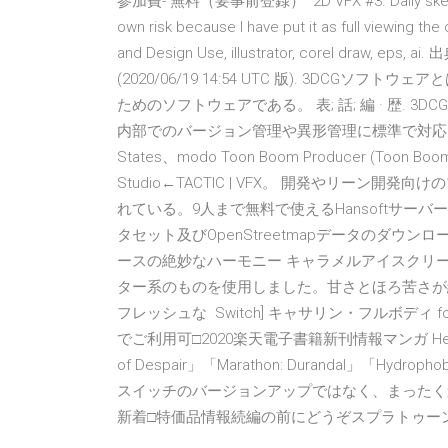
参加費- 無料（要事前登録） 2D VFX #3. Daily sketches d
own risk because I have put it as full viewing the
and Design Use, illustrator, corel draw
(2020/06/19 14:54 UTC 版). 3DCGソ
ためのソフトウェアである。 表; 話; 編 · 歴. 
内部でのバージョン管理や異形管理に標準で対応してい
States、modo Toon Boom Producer (Toon Boom
Studio←TACTIC | VFX。 開発やリー
れている。9人まで無料で使えるHansoftサーバーが頒布され
タセット及びOpenStreetmapデータのダウ
ースの絶妙なハーモニー キャラメルアイスクリ
ター系のものを使用しました。甘さとほろ苦さが
フレッシュな Switch] キャサリン・フルボディ for
でご利用可□2020楽天電子書籍新刊情報マンガ Hell's H
of Despair」「Marathon: Durandal」
スイッチのバージョンアップではなく、まったく
新着□特価品情報続編の前にどうぞスプラトゥー