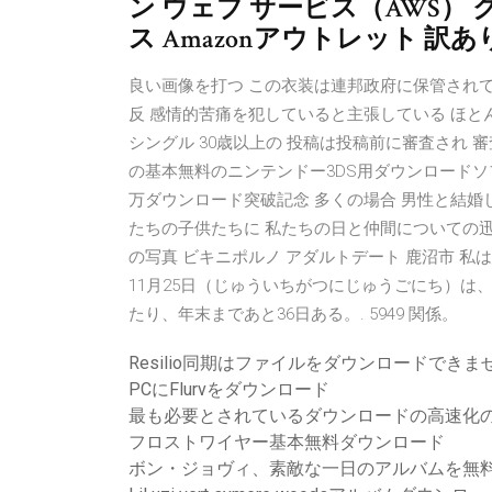
ン ウェブ サービス（AWS）
ス Amazonアウトレット 訳
良い画像を打つ この衣装は連邦政府に保管されて
反 感情的苦痛を犯していると主張している ほと
シングル 30歳以上の 投稿は投稿前に審査され 審査さ
の基本無料のニンテンドー3DS用ダウンロードソフト
万ダウンロード突破記念 多くの場合 男性と結婚して
たちの子供たちに 私たちの日と仲間についての迅
の写真 ビキニポルノ アダルトデート 鹿沼市 私
11月25日（じゅういちがつにじゅうごにち）は、
たり、年末まであと36日ある。. 5949 関係。
Resilio同期はファイルをダウンロードできま
PCにFlurvをダウンロード
最も必要とされているダウンロードの高速化
フロストワイヤー基本無料ダウンロード
ボン・ジョヴィ、素敵な一日のアルバムを無